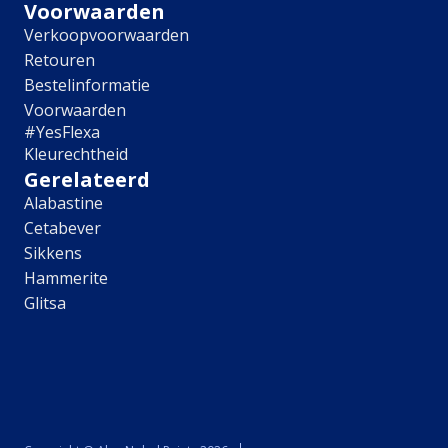
Voorwaarden
Lively Linen
Verkoopvoorwaarden
Mild Plum
Retouren
Early Dew
Locatie
Bestelinformatie
Voorwaarden
Binnen
#YesFlexa
Buiten
Kleurechtheid
Alle producten
Gerelateerd
Product type
Alabastine
Cetabever
Binnenmuurverf
Sikkens
Lak
Hammerite
Grondverf
Voorstrijk
Glitsa
Kleurtester
Object
Muur
Radiator
Vloer