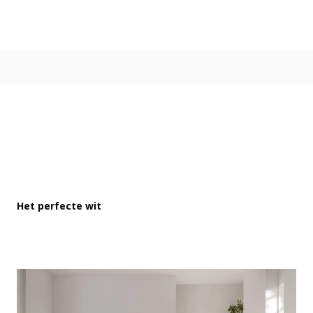
Kleur
Alle kleurgroepen
Kleurcollecties
Alle kleurcollecties
Flexa Pure
Flexa Creations
Kleur van het Jaar
Strak Basispalet
Stijl
Japandi
Het perfecte wit
Landelijk
Hotel Chique
Romantisch
Industrieel
Bohemian
Vintage
Jungle-botanisch