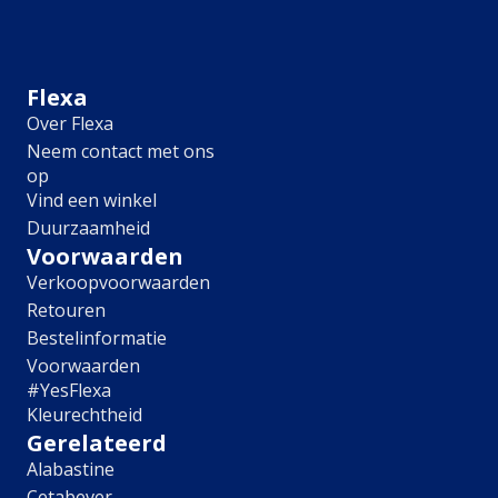
Meubel
Plafond
Tegel
Afwerking
Flexa
Over Flexa
Zijdemat
Neem contact met ons
Mat
op
Extramat
Vind een winkel
Zijdeglans
Duurzaamheid
Hoogglans
Metallic
Voorwaarden
Ruimte
Verkoopvoorwaarden
Retouren
Woonkamer
Bestelinformatie
Slaapkamer
Voorwaarden
Kinderkamer
#YesFlexa
Keuken
Kleurechtheid
Eetkamer
Gerelateerd
Badkamer
Alabastine
Hal
Cetabever