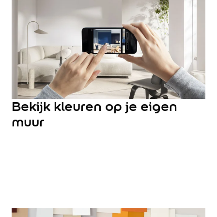
Hulp & Tools
Kleurtester
Colour Play
Colourrooms
Flexa Visualizer app
Kleuren combineren
Stappenplan Kleurtools
Kleuradvies aan Huis
Alles over kleur
Bekijk kleuren op je eigen
De kracht van kleur
muur
Flexa Kleurvrienden
Let's colour
20 jaar kleuronderzoek
Kleurentrends
Trendkleuren
Sandy Beach
Urban Taupe
Subtle Stone