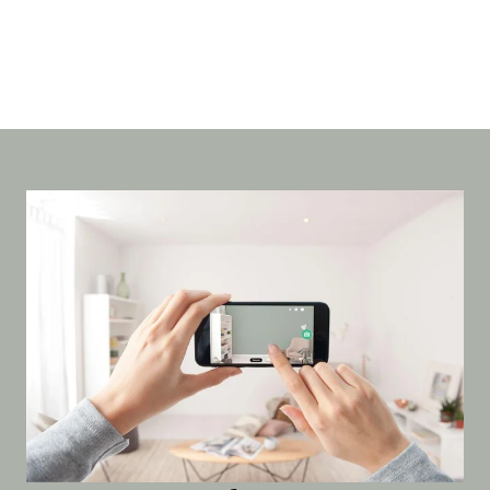
Kleur
Alle kleurgroepen
Kleurcollecties
Alle kleurcollecties
Flexa Pure
Flexa Creations
Kleur van het Jaar
Strak Basispalet
Stijl
Japandi
Landelijk
Hotel Chique
Romantisch
Industrieel
Bohemian
Vintage
Jungle-botanisch