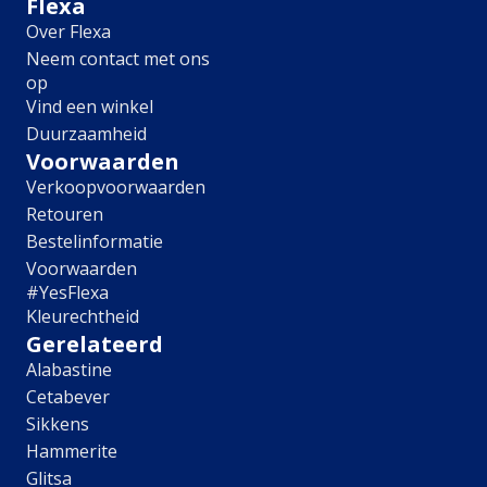
Flexa
Lively Linen
Over Flexa
Mild Plum
Neem contact met ons
Early Dew
op
Locatie
Vind een winkel
Duurzaamheid
Binnen
Voorwaarden
Buiten
Alle producten
Verkoopvoorwaarden
Product type
Retouren
Bestelinformatie
Binnenmuurverf
Voorwaarden
Lak
#YesFlexa
Grondverf
Kleurechtheid
Voorstrijk
Gerelateerd
Kleurtester
Alabastine
Object
Cetabever
Sikkens
Muur
Radiator
Hammerite
Vloer
Glitsa