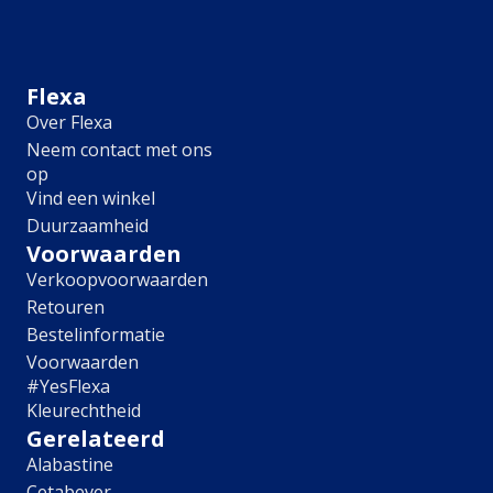
Meubel
Plafond
Tegel
Afwerking
Flexa
Over Flexa
Zijdemat
Neem contact met ons
Mat
op
Extramat
Vind een winkel
Zijdeglans
Duurzaamheid
Hoogglans
Metallic
Voorwaarden
Ruimte
Verkoopvoorwaarden
Retouren
Woonkamer
Bestelinformatie
Slaapkamer
Voorwaarden
Kinderkamer
#YesFlexa
Keuken
Kleurechtheid
Eetkamer
Gerelateerd
Badkamer
Alabastine
Hal
Cetabever