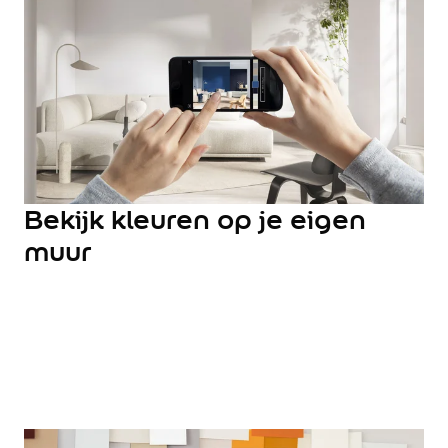
Hulp & Tools
Kleurtester
Colour Play
Colourrooms
Flexa Visualizer app
Kleuren combineren
Stappenplan Kleurtools
Kleuradvies aan Huis
Alles over kleur
Bekijk kleuren op je eigen
De kracht van kleur
muur
Flexa Kleurvrienden
Let's colour
20 jaar kleuronderzoek
Kleurentrends
Trendkleuren
Sandy Beach
Urban Taupe
Subtle Stone