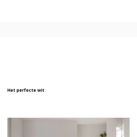
Kleur
Alle kleurgroepen
Kleurcollecties
Alle kleurcollecties
Flexa Pure
Flexa Creations
Kleur van het Jaar
Strak Basispalet
Stijl
Japandi
Het perfecte wit
Landelijk
Hotel Chique
Romantisch
Industrieel
Bohemian
Vintage
Jungle-botanisch