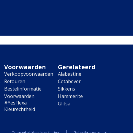
Voorwaarden
Gerelateerd
Verkoopvoorwaarden
Alabastine
s
Retouren
Cetabever
Bestelinformatie
Sikkens
Voorwaarden
Hammerite
#YesFlexa
Glitsa
Kleurechtheid
Toegankelijkheidsverklaring
Gebruiksvoorwaarden