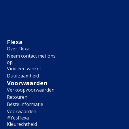
Hulp & Tools
Kleurtester
Colour Play
Colourrooms
Flexa Visualizer app
Kleuren combineren
Flexa
Stappenplan Kleurtools
Over Flexa
Kleuradvies aan Huis
Neem contact met ons
Alles over kleur
op
Vind een winkel
De kracht van kleur
Duurzaamheid
Flexa Kleurvrienden
Voorwaarden
Let's colour
20 jaar kleuronderzoek
Verkoopvoorwaarden
Kleurentrends
Retouren
Trendkleuren
Bestelinformatie
Voorwaarden
Sandy Beach
#YesFlexa
Urban Taupe
Kleurechtheid
Subtle Stone