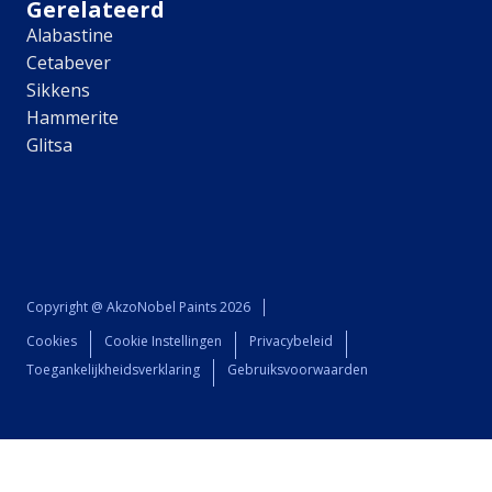
Gerelateerd
Lively Linen
Alabastine
Mild Plum
Cetabever
Early Dew
Sikkens
Locatie
Hammerite
Binnen
Glitsa
Buiten
Alle producten
Product type
Binnenmuurverf
Lak
Grondverf
Copyright @ AkzoNobel Paints 2026
Voorstrijk
Cookies
Cookie Instellingen
Privacybeleid
Kleurtester
Toegankelijkheidsverklaring
Gebruiksvoorwaarden
Object
Muur
Radiator
Vloer