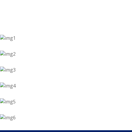
Kleur
Alle kleurgroepen
Kleurcollecties
Alle kleurcollecties
Flexa Pure
Flexa Creations
Kleur van het Jaar
Strak Basispalet
Stijl
Japandi
Landelijk
Hotel Chique
Romantisch
Industrieel
Bohemian
Vintage
Jungle-botanisch