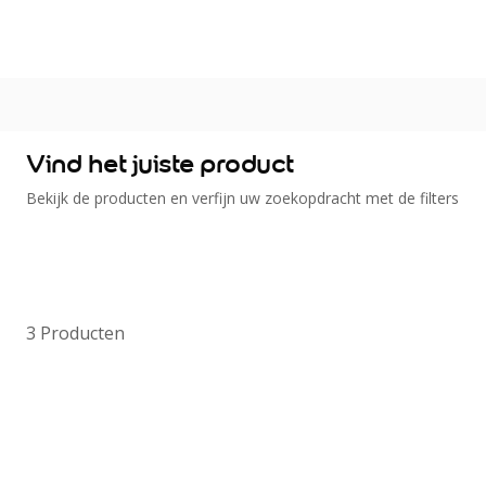
Kleur
Alle kleurgroepen
Kleurcollecties
Alle kleurcollecties
Flexa Pure
Vind het juiste product
Flexa Creations
Bekijk de producten en verfijn uw zoekopdracht met de filters
Kleur van het Jaar
Strak Basispalet
Stijl
Japandi
Landelijk
3
Producten
Hotel Chique
Romantisch
Industrieel
Bohemian
Vintage
Jungle-botanisch