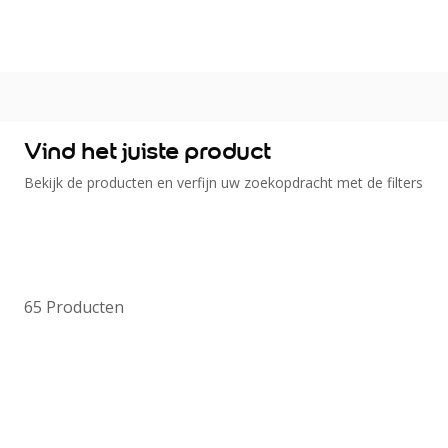
Kleur
Alle kleurgroepen
Kleurcollecties
Alle kleurcollecties
Flexa Pure
Vind het juiste product
Flexa Creations
Bekijk de producten en verfijn uw zoekopdracht met de filters
Kleur van het Jaar
Strak Basispalet
Stijl
Japandi
Landelijk
65
Producten
Hotel Chique
Romantisch
Industrieel
Bohemian
Vintage
Jungle-botanisch