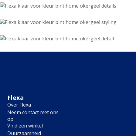
Lively Linen
Mild Plum
Early Dew
Locatie
Binnen
Buiten
Alle producten
Product type
Binnenmuurverf
Lak
Grondverf
Voorstrijk
Flexa
Kleurtester
Over Flexa
Object
Neem contact met ons
Muur
op
Radiator
Vind een winkel
Vloer
Duurzaamheid