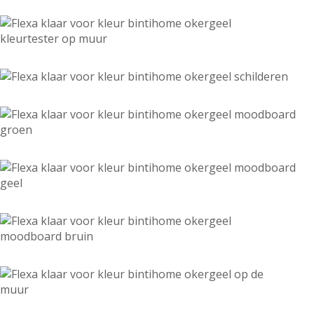
Hulp & Tools
Kleurtester
Colour Play
Colourrooms
Flexa Visualizer app
Kleuren combineren
Stappenplan Kleurtools
Kleuradvies aan Huis
Alles over kleur
De kracht van kleur
Flexa Kleurvrienden
Let's colour
20 jaar kleuronderzoek
Kleurentrends
Trendkleuren
Sandy Beach
Urban Taupe
Subtle Stone