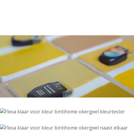
Kleur
Alle kleurgroepen
Kleurcollecties
Alle kleurcollecties
Flexa Pure
Flexa Creations
Kleur van het Jaar
Strak Basispalet
Stijl
Japandi
Landelijk
Hotel Chique
Romantisch
Industrieel
Bohemian
Vintage
Jungle-botanisch