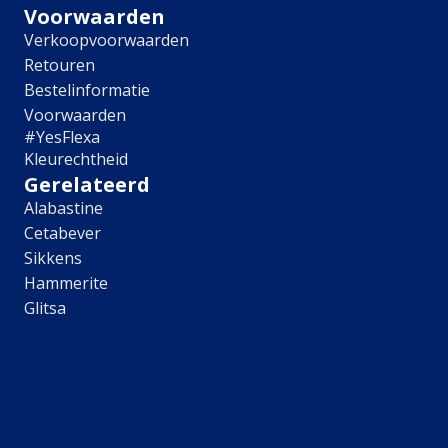
Meubel
Voorwaarden
Plafond
Verkoopvoorwaarden
Tegel
Retouren
Afwerking
Bestelinformatie
Voorwaarden
Zijdemat
#YesFlexa
Mat
Kleurechtheid
Extramat
Gerelateerd
Zijdeglans
Hoogglans
Alabastine
Metallic
Cetabever
Ruimte
Sikkens
Hammerite
Woonkamer
Glitsa
Slaapkamer
Kinderkamer
Keuken
Eetkamer
Badkamer
Hal