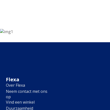
Kleur
Alle kleurgroepen
Kleurcollecties
Alle kleurcollecties
Flexa Pure
Flexa Creations
Kleur van het Jaar
Strak Basispalet
Stijl
Japandi
Landelijk
Hotel Chique
Flexa
Romantisch
Over Flexa
Industrieel
Neem contact met ons
Bohemian
op
Vintage
Vind een winkel
Jungle-botanisch
Duurzaamheid