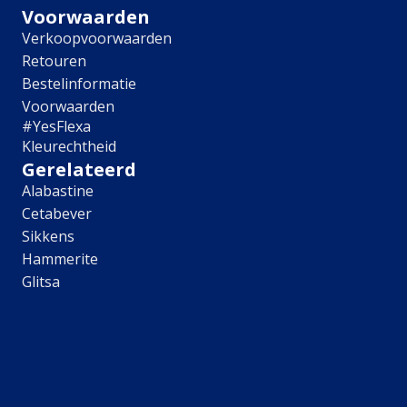
Hulp & Tools
Voorwaarden
Verkoopvoorwaarden
Kleurtester
Retouren
Colour Play
Colourrooms
Bestelinformatie
Flexa Visualizer app
Voorwaarden
Kleuren combineren
#YesFlexa
Stappenplan Kleurtools
Kleurechtheid
Kleuradvies aan Huis
Gerelateerd
Alles over kleur
Alabastine
Cetabever
De kracht van kleur
Sikkens
Flexa Kleurvrienden
Hammerite
Let's colour
Glitsa
20 jaar kleuronderzoek
Kleurentrends
Trendkleuren
Sandy Beach
Urban Taupe
Subtle Stone