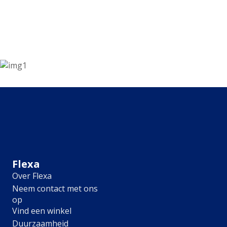
Kleur
Alle kleurgroepen
Kleurcollecties
Alle kleurcollecties
Flexa Pure
Flexa Creations
Kleur van het Jaar
Strak Basispalet
Stijl
Japandi
Landelijk
Hotel Chique
Flexa
Romantisch
Over Flexa
Industrieel
Neem contact met ons
Bohemian
op
Vintage
Vind een winkel
Jungle-botanisch
Duurzaamheid