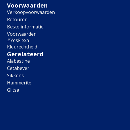
Hulp & Tools
Voorwaarden
Verkoopvoorwaarden
Kleurtester
Retouren
Colour Play
Colourrooms
Bestelinformatie
Flexa Visualizer app
Voorwaarden
Kleuren combineren
#YesFlexa
Stappenplan Kleurtools
Kleurechtheid
Kleuradvies aan Huis
Gerelateerd
Alles over kleur
Alabastine
Cetabever
De kracht van kleur
Sikkens
Flexa Kleurvrienden
Hammerite
Let's colour
Glitsa
20 jaar kleuronderzoek
Kleurentrends
Trendkleuren
Sandy Beach
Urban Taupe
Subtle Stone