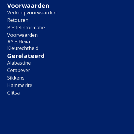
Hulp & Tools
Voorwaarden
Verkoopvoorwaarden
Kleurtester
Retouren
Colour Play
Colourrooms
Bestelinformatie
Flexa Visualizer app
Voorwaarden
Kleuren combineren
#YesFlexa
Stappenplan Kleurtools
Kleurechtheid
Kleuradvies aan Huis
Gerelateerd
Alles over kleur
Alabastine
Cetabever
De kracht van kleur
Sikkens
Flexa Kleurvrienden
Hammerite
Let's colour
Glitsa
20 jaar kleuronderzoek
Kleurentrends
Trendkleuren
Sandy Beach
Urban Taupe
Subtle Stone