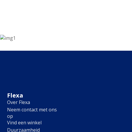
Kleur
Alle kleurgroepen
Kleurcollecties
Alle kleurcollecties
Flexa Pure
Flexa Creations
Kleur van het Jaar
Strak Basispalet
Stijl
Japandi
Landelijk
Hotel Chique
Flexa
Romantisch
Over Flexa
Industrieel
Neem contact met ons
Bohemian
op
Vintage
Vind een winkel
Jungle-botanisch
Duurzaamheid