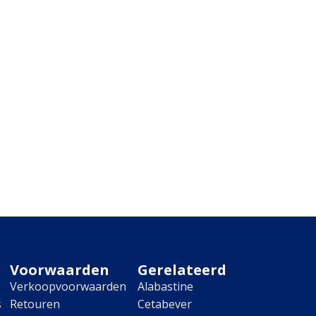
Voorwaarden
Gerelateerd
Verkoopvoorwaarden
Alabastine
s
Retouren
Cetabever