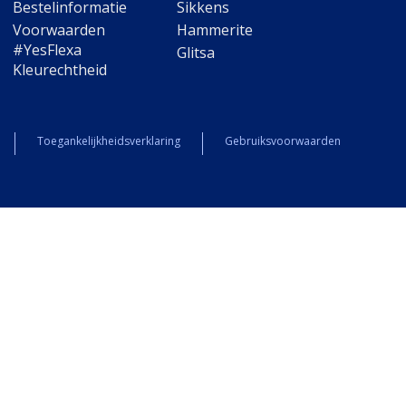
Bestelinformatie
Sikkens
Voorwaarden
Hammerite
#YesFlexa
Glitsa
Kleurechtheid
Toegankelijkheidsverklaring
Gebruiksvoorwaarden