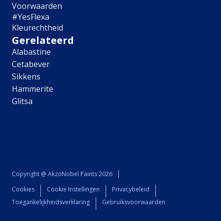
Meubel
Voorwaarden
Plafond
#YesFlexa
Tegel
Kleurechtheid
Afwerking
Gerelateerd
Alabastine
Zijdemat
Cetabever
Mat
Sikkens
Extramat
Hammerite
Zijdeglans
Glitsa
Hoogglans
Metallic
Ruimte
Woonkamer
Slaapkamer
Kinderkamer
Copyright @ AkzoNobel Paints 2026
Keuken
Eetkamer
Cookies
Cookie Instellingen
Privacybeleid
Badkamer
Toegankelijkheidsverklaring
Gebruiksvoorwaarden
Hal