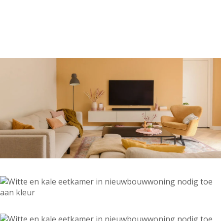
Kleur
Alle kleurgroepen
Kleurcollecties
Alle kleurcollecties
Flexa Pure
Flexa Creations
Kleur van het Jaar
Strak Basispalet
Stijl
Japandi
Landelijk
Hotel Chique
Romantisch
Industrieel
Bohemian
Vintage
Jungle-botanisch