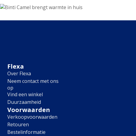
Lively Linen
Mild Plum
Early Dew
Locatie
Binnen
Buiten
Alle producten
Product type
Flexa
Binnenmuurverf
Over Flexa
Lak
Neem contact met ons
Grondverf
op
Voorstrijk
Vind een winkel
Kleurtester
Duurzaamheid
Object
Voorwaarden
Verkoopvoorwaarden
Muur
Retouren
Radiator
Vloer
Bestelinformatie