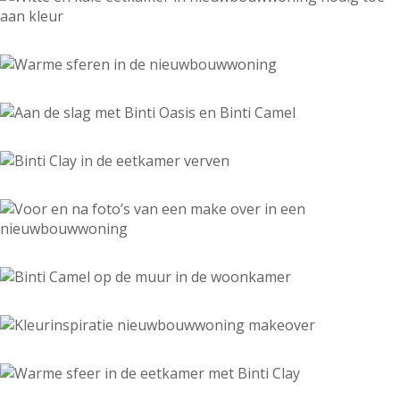
Hulp & Tools
Kleurtester
Colour Play
Colourrooms
Flexa Visualizer app
Kleuren combineren
Stappenplan Kleurtools
Kleuradvies aan Huis
Alles over kleur
De kracht van kleur
Flexa Kleurvrienden
Let's colour
20 jaar kleuronderzoek
Kleurentrends
Trendkleuren
Sandy Beach
Urban Taupe
Subtle Stone