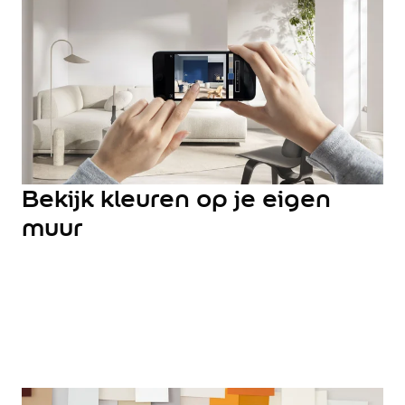
Hulp & Tools
Kleurtester
Colour Play
Colourrooms
Flexa Visualizer app
Kleuren combineren
Stappenplan Kleurtools
Kleuradvies aan Huis
Alles over kleur
Bekijk kleuren op je eigen
De kracht van kleur
muur
Flexa Kleurvrienden
Let's colour
20 jaar kleuronderzoek
Kleurentrends
Trendkleuren
Sandy Beach
Urban Taupe
Subtle Stone