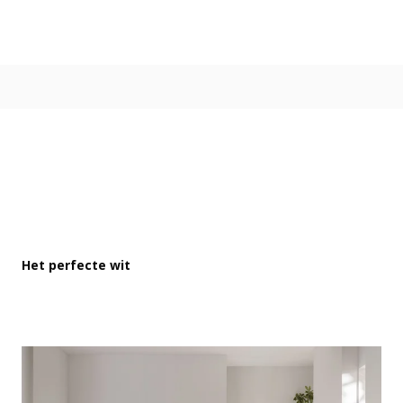
Kleur
Alle kleurgroepen
Kleurcollecties
Alle kleurcollecties
Flexa Pure
Flexa Creations
Kleur van het Jaar
Strak Basispalet
Stijl
Japandi
Het perfecte wit
Landelijk
Hotel Chique
Romantisch
Industrieel
Bohemian
Vintage
Jungle-botanisch