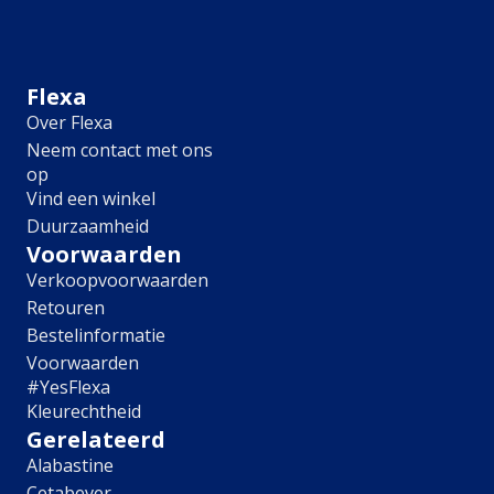
Meubel
Plafond
Tegel
Afwerking
Flexa
Over Flexa
Zijdemat
Neem contact met ons
Mat
op
Extramat
Vind een winkel
Zijdeglans
Duurzaamheid
Hoogglans
Metallic
Voorwaarden
Ruimte
Verkoopvoorwaarden
Retouren
Woonkamer
Bestelinformatie
Slaapkamer
Voorwaarden
Kinderkamer
#YesFlexa
Keuken
Kleurechtheid
Eetkamer
Gerelateerd
Badkamer
Alabastine
Hal
Cetabever