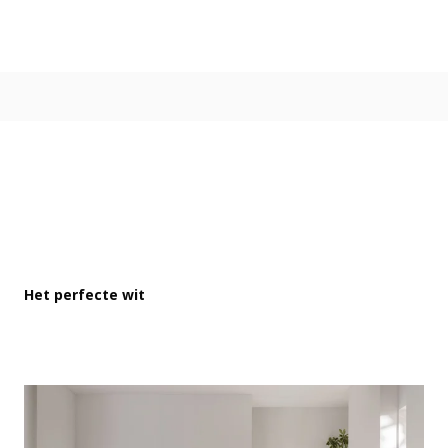
Kleur
Alle kleurgroepen
Kleurcollecties
Alle kleurcollecties
Flexa Pure
Flexa Creations
Kleur van het Jaar
Strak Basispalet
Stijl
Japandi
Het perfecte wit
Landelijk
Hotel Chique
Romantisch
Industrieel
Bohemian
Vintage
Jungle-botanisch