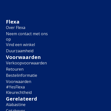
Meubel
Plafond
Tegel
Afwerking
Flexa
Over Flexa
Zijdemat
Neem contact met ons
Mat
op
Extramat
Vind een winkel
Zijdeglans
Duurzaamheid
Hoogglans
Metallic
Voorwaarden
Ruimte
Verkoopvoorwaarden
Retouren
Woonkamer
Bestelinformatie
Slaapkamer
Voorwaarden
Kinderkamer
#YesFlexa
Keuken
Kleurechtheid
Eetkamer
Gerelateerd
Badkamer
Alabastine
Hal
Cetabever