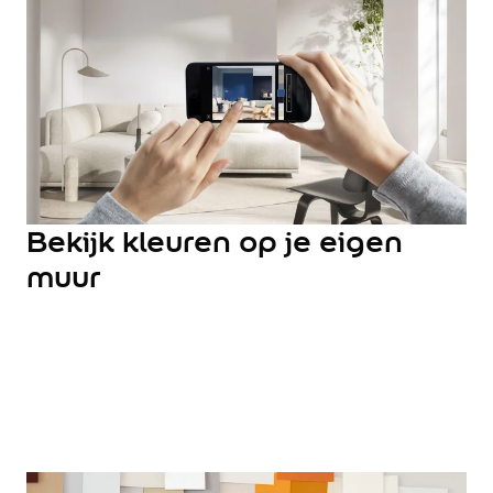
Hulp & Tools
Kleurtester
Colour Play
Colourrooms
Flexa Visualizer app
Kleuren combineren
Stappenplan Kleurtools
Kleuradvies aan Huis
Alles over kleur
Bekijk kleuren op je eigen
De kracht van kleur
muur
Flexa Kleurvrienden
Let's colour
20 jaar kleuronderzoek
Kleurentrends
Trendkleuren
Sandy Beach
Urban Taupe
Subtle Stone