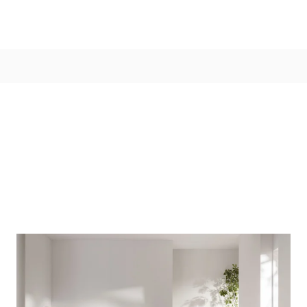
Kleur
Alle kleurgroepen
Kleurcollecties
Alle kleurcollecties
Flexa Pure
Flexa Creations
Kleur van het Jaar
Strak Basispalet
Stijl
Japandi
Landelijk
Hotel Chique
Romantisch
Industrieel
Bohemian
Vintage
Jungle-botanisch