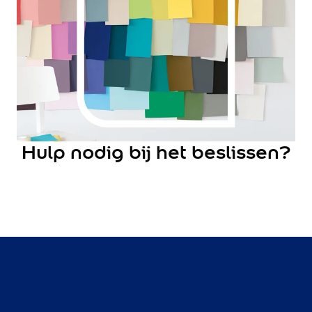
Lively Linen
Mild Plum
Early Dew
Locatie
Binnen
Buiten
Alle producten
Product type
Hulp nodig bij het beslissen?
Binnenmuurverf
Lak
Grondverf
Voorstrijk
Kleurtester
Object
Muur
Radiator
Vloer