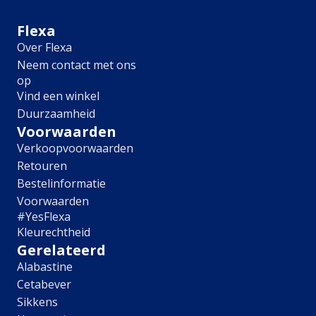
Meubel
Plafond
Flexa
Tegel
Over Flexa
Afwerking
Neem contact met ons
op
Zijdemat
Vind een winkel
Mat
Duurzaamheid
Extramat
Zijdeglans
Voorwaarden
Hoogglans
Verkoopvoorwaarden
Metallic
Retouren
Ruimte
Bestelinformatie
Voorwaarden
Woonkamer
#YesFlexa
Slaapkamer
Kleurechtheid
Kinderkamer
Gerelateerd
Keuken
Alabastine
Eetkamer
Cetabever
Badkamer
Hal
Sikkens