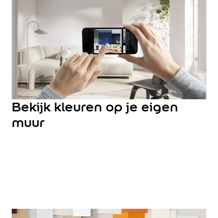
Hulp & Tools
Kleurtester
Colour Play
Colourrooms
Flexa Visualizer app
Kleuren combineren
Stappenplan Kleurtools
Kleuradvies aan Huis
Alles over kleur
Bekijk kleuren op je eigen
De kracht van kleur
muur
Flexa Kleurvrienden
Let's colour
20 jaar kleuronderzoek
Kleurentrends
Trendkleuren
Sandy Beach
Urban Taupe
Subtle Stone