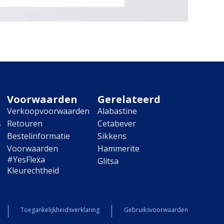
Voorwaarden
Gerelateerd
Verkoopvoorwaarden
Alabastine
s
Retouren
Cetabever
Bestelinformatie
Sikkens
Voorwaarden
Hammerite
#YesFlexa
Glitsa
Kleurechtheid
Toegankelijkheidsverklaring
Gebruiksvoorwaarden