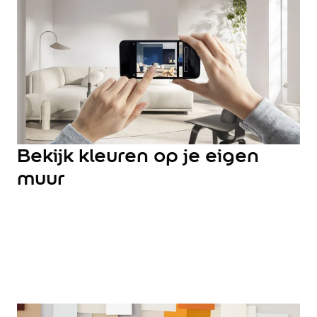
Hulp & Tools
Kleurtester
Colour Play
Colourrooms
Flexa Visualizer app
Kleuren combineren
Stappenplan Kleurtools
Kleuradvies aan Huis
Alles over kleur
Bekijk kleuren op je eigen
De kracht van kleur
muur
Flexa Kleurvrienden
Let's colour
20 jaar kleuronderzoek
Kleurentrends
Trendkleuren
Sandy Beach
Urban Taupe
Subtle Stone