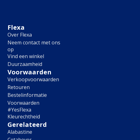
Meubel
Plafond
Tegel
Afwerking
Flexa
Over Flexa
Zijdemat
Neem contact met ons
Mat
op
Extramat
Vind een winkel
Zijdeglans
Duurzaamheid
Hoogglans
Metallic
Voorwaarden
Ruimte
Verkoopvoorwaarden
Retouren
Woonkamer
Bestelinformatie
Slaapkamer
Voorwaarden
Kinderkamer
#YesFlexa
Keuken
Kleurechtheid
Eetkamer
Gerelateerd
Badkamer
Alabastine
Hal
Cetabever