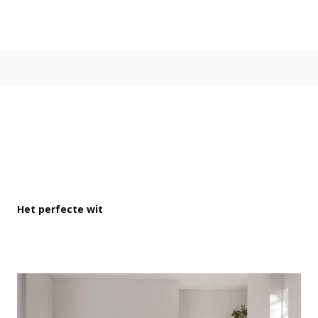
Kleur
Alle kleurgroepen
Kleurcollecties
Alle kleurcollecties
Flexa Pure
Flexa Creations
Kleur van het Jaar
Strak Basispalet
Stijl
Japandi
Het perfecte wit
Landelijk
Hotel Chique
Romantisch
Industrieel
Bohemian
Vintage
Jungle-botanisch