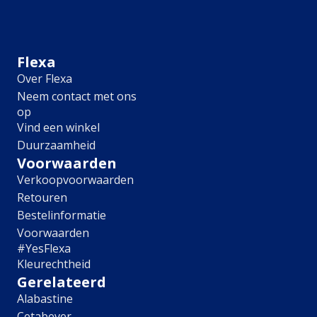
Meubel
Plafond
Tegel
Afwerking
Flexa
Over Flexa
Zijdemat
Neem contact met ons
Mat
op
Extramat
Vind een winkel
Zijdeglans
Duurzaamheid
Hoogglans
Metallic
Voorwaarden
Ruimte
Verkoopvoorwaarden
Retouren
Woonkamer
Bestelinformatie
Slaapkamer
Voorwaarden
Kinderkamer
#YesFlexa
Keuken
Kleurechtheid
Eetkamer
Gerelateerd
Badkamer
Alabastine
Hal
Cetabever