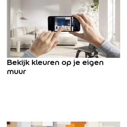
Hulp & Tools
Kleurtester
Colour Play
Colourrooms
Flexa Visualizer app
Kleuren combineren
Stappenplan Kleurtools
Kleuradvies aan Huis
Alles over kleur
Bekijk kleuren op je eigen
De kracht van kleur
muur
Flexa Kleurvrienden
Let's colour
20 jaar kleuronderzoek
Kleurentrends
Trendkleuren
Sandy Beach
Urban Taupe
Subtle Stone