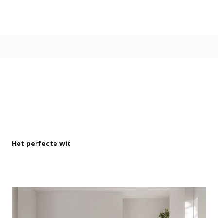
Kleur
Alle kleurgroepen
Kleurcollecties
Alle kleurcollecties
Flexa Pure
Flexa Creations
Kleur van het Jaar
Strak Basispalet
Stijl
Japandi
Het perfecte wit
Landelijk
Hotel Chique
Romantisch
Industrieel
Bohemian
Vintage
Jungle-botanisch