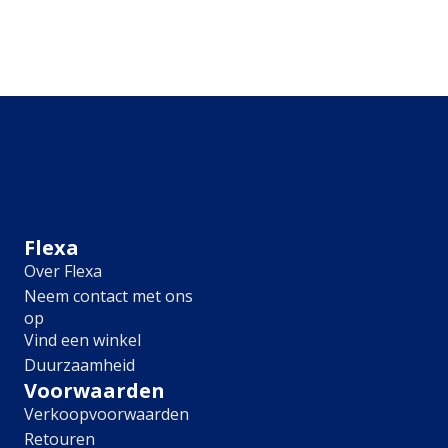
Meubel
Plafond
Tegel
Afwerking
Zijdemat
Mat
Extramat
Zijdeglans
Hoogglans
Metallic
Flexa
Ruimte
Over Flexa
Woonkamer
Neem contact met ons
Slaapkamer
op
Kinderkamer
Vind een winkel
Keuken
Duurzaamheid
Eetkamer
Voorwaarden
Badkamer
Verkoopvoorwaarden
Hal
Retouren