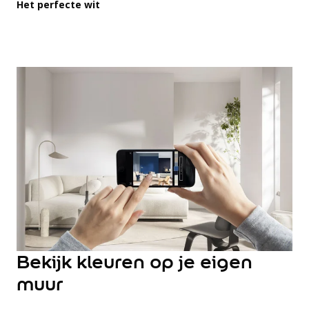
Hulp & Tools
Het perfecte wit
Kleurtester
Colour Play
Colourrooms
Flexa Visualizer app
Kleuren combineren
Stappenplan Kleurtools
Kleuradvies aan Huis
Alles over kleur
De kracht van kleur
Flexa Kleurvrienden
Let's colour
20 jaar kleuronderzoek
Kleurentrends
Trendkleuren
Bekijk kleuren op je eigen
Sandy Beach
muur
Urban Taupe
Subtle Stone