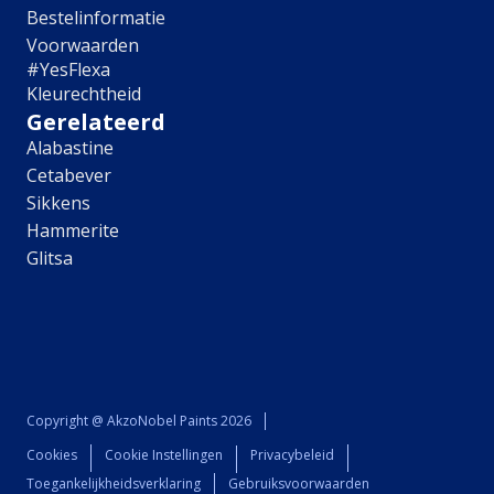
Kantoor
Bestelinformatie
Contact & Service
Voorwaarden
#YesFlexa
Contactformulier
Kleurechtheid
Pers
Gerelateerd
Samenwerking
Sponsoring
Alabastine
Bestelinformatie
Cetabever
Veelgestelde vragen
Sikkens
Retour aanmelden
Hammerite
Vind een winkel
Glitsa
Over Flexa
Alle artikelen
Woonkamer
Slaapkamer
Baby- en kinderkamer
Keuken
Copyright @ AkzoNobel Paints 2026
Thuiswerkplek
Alle artikelen
Cookies
Cookie Instellingen
Privacybeleid
FAQ
Toegankelijkheidsverklaring
Gebruiksvoorwaarden