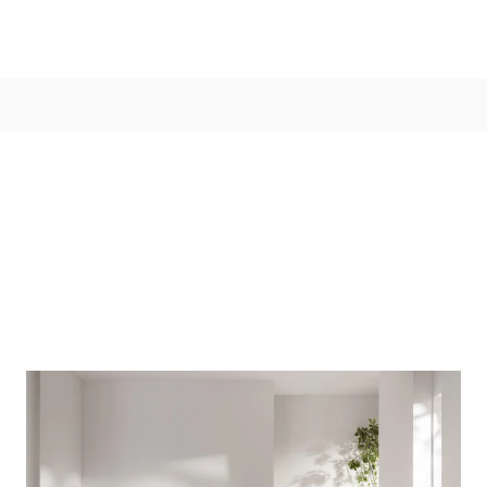
Kleur
Alle kleurgroepen
Kleurcollecties
Alle kleurcollecties
Flexa Pure
Flexa Creations
Kleur van het Jaar
Strak Basispalet
Stijl
Japandi
Landelijk
Hotel Chique
Romantisch
Industrieel
Bohemian
Vintage
Jungle-botanisch