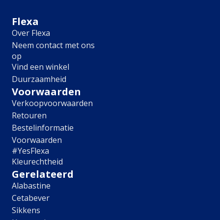
Meubel
Plafond
Flexa
Tegel
Over Flexa
Afwerking
Neem contact met ons
op
Zijdemat
Vind een winkel
Mat
Duurzaamheid
Extramat
Zijdeglans
Voorwaarden
Hoogglans
Verkoopvoorwaarden
Metallic
Retouren
Ruimte
Bestelinformatie
Voorwaarden
Woonkamer
#YesFlexa
Slaapkamer
Kleurechtheid
Kinderkamer
Gerelateerd
Keuken
Alabastine
Eetkamer
Cetabever
Badkamer
Hal
Sikkens