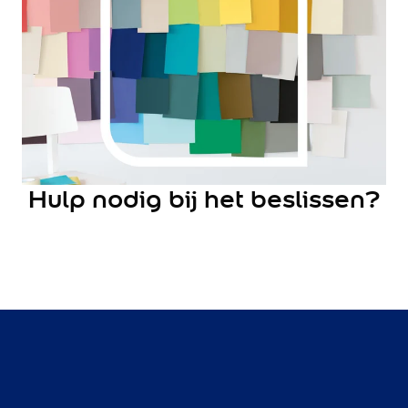
Lively Linen
Mild Plum
Early Dew
Locatie
Binnen
Buiten
Alle producten
Product type
Hulp nodig bij het beslissen?
Binnenmuurverf
Lak
Grondverf
Voorstrijk
Kleurtester
Object
Muur
Radiator
Vloer