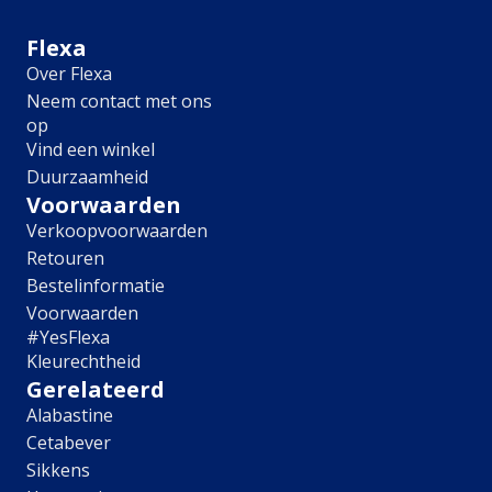
Meubel
Plafond
Flexa
Tegel
Over Flexa
Afwerking
Neem contact met ons
op
Zijdemat
Vind een winkel
Mat
Duurzaamheid
Extramat
Zijdeglans
Voorwaarden
Hoogglans
Verkoopvoorwaarden
Metallic
Retouren
Ruimte
Bestelinformatie
Voorwaarden
Woonkamer
#YesFlexa
Slaapkamer
Kleurechtheid
Kinderkamer
Gerelateerd
Keuken
Alabastine
Eetkamer
Cetabever
Badkamer
Hal
Sikkens