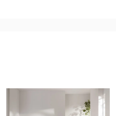
Kleur
Alle kleurgroepen
Kleurcollecties
Alle kleurcollecties
Flexa Pure
Flexa Creations
Kleur van het Jaar
Strak Basispalet
Stijl
Japandi
Landelijk
Hotel Chique
Romantisch
Industrieel
Bohemian
Vintage
Jungle-botanisch