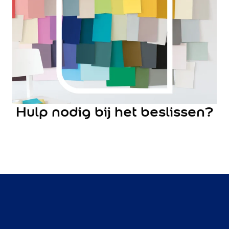
Lively Linen
Mild Plum
Early Dew
Locatie
Binnen
Buiten
Alle producten
Product type
Hulp nodig bij het beslissen?
Binnenmuurverf
Lak
Grondverf
Voorstrijk
Kleurtester
Object
Muur
Radiator
Vloer