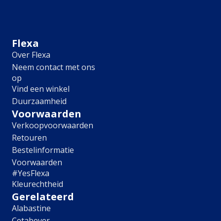
Meubel
Plafond
Tegel
Afwerking
Flexa
Over Flexa
Zijdemat
Neem contact met ons
Mat
op
Extramat
Vind een winkel
Zijdeglans
Duurzaamheid
Hoogglans
Metallic
Voorwaarden
Ruimte
Verkoopvoorwaarden
Retouren
Woonkamer
Bestelinformatie
Slaapkamer
Voorwaarden
Kinderkamer
#YesFlexa
Keuken
Kleurechtheid
Eetkamer
Gerelateerd
Badkamer
Alabastine
Hal
Cetabever