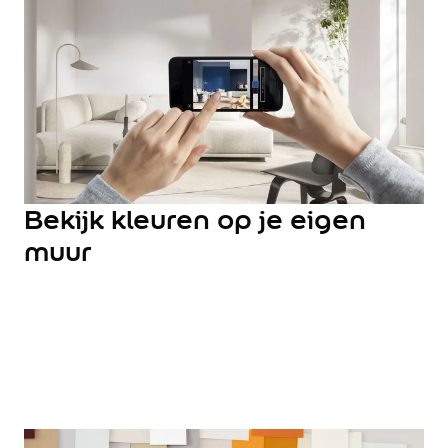
Hulp & Tools
Kleurtester
Colour Play
Colourrooms
Flexa Visualizer app
Kleuren combineren
Stappenplan Kleurtools
Kleuradvies aan Huis
Alles over kleur
Bekijk kleuren op je eigen
De kracht van kleur
muur
Flexa Kleurvrienden
Let's colour
20 jaar kleuronderzoek
Kleurentrends
Trendkleuren
Sandy Beach
Urban Taupe
Subtle Stone