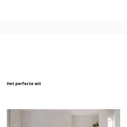
Kleur
Alle kleurgroepen
Kleurcollecties
Alle kleurcollecties
Flexa Pure
Flexa Creations
Kleur van het Jaar
Strak Basispalet
Stijl
Japandi
Het perfecte wit
Landelijk
Hotel Chique
Romantisch
Industrieel
Bohemian
Vintage
Jungle-botanisch