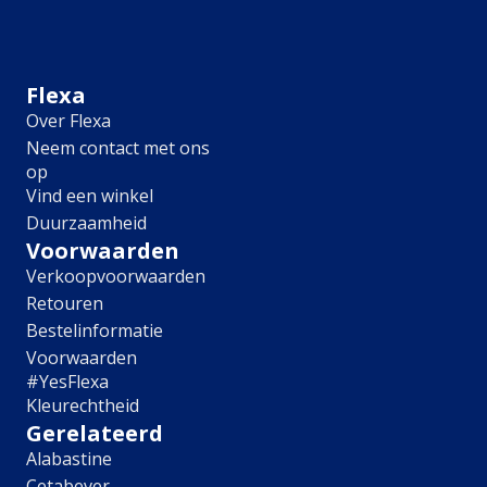
Meubel
Plafond
Tegel
Afwerking
Flexa
Over Flexa
Zijdemat
Neem contact met ons
Mat
op
Extramat
Vind een winkel
Zijdeglans
Duurzaamheid
Hoogglans
Metallic
Voorwaarden
Ruimte
Verkoopvoorwaarden
Retouren
Woonkamer
Bestelinformatie
Slaapkamer
Voorwaarden
Kinderkamer
#YesFlexa
Keuken
Kleurechtheid
Eetkamer
Gerelateerd
Badkamer
Alabastine
Hal
Cetabever