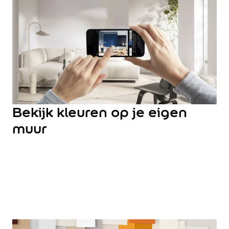
Hulp & Tools
Kleurtester
Colour Play
Colourrooms
Flexa Visualizer app
Kleuren combineren
Stappenplan Kleurtools
Kleuradvies aan Huis
Alles over kleur
Bekijk kleuren op je eigen
De kracht van kleur
muur
Flexa Kleurvrienden
Let's colour
20 jaar kleuronderzoek
Kleurentrends
Trendkleuren
Sandy Beach
Urban Taupe
Subtle Stone