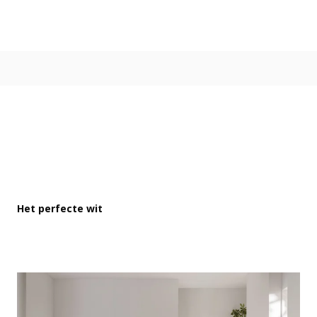
Kleur
Alle kleurgroepen
Kleurcollecties
Alle kleurcollecties
Flexa Pure
Flexa Creations
Kleur van het Jaar
Strak Basispalet
Stijl
Japandi
Het perfecte wit
Landelijk
Hotel Chique
Romantisch
Industrieel
Bohemian
Vintage
Jungle-botanisch