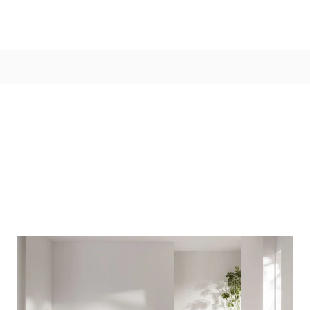
Kleur
Alle kleurgroepen
Kleurcollecties
Alle kleurcollecties
Flexa Pure
Flexa Creations
Kleur van het Jaar
Strak Basispalet
Stijl
Japandi
Landelijk
Hotel Chique
Romantisch
Industrieel
Bohemian
Vintage
Jungle-botanisch