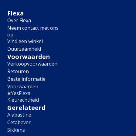
Meubel
Plafond
Flexa
Tegel
Over Flexa
Afwerking
Neem contact met ons
op
Zijdemat
Vind een winkel
Mat
Duurzaamheid
Extramat
Zijdeglans
Voorwaarden
Hoogglans
Verkoopvoorwaarden
Metallic
Retouren
Ruimte
Bestelinformatie
Voorwaarden
Woonkamer
#YesFlexa
Slaapkamer
Kleurechtheid
Kinderkamer
Gerelateerd
Keuken
Alabastine
Eetkamer
Cetabever
Badkamer
Hal
Sikkens