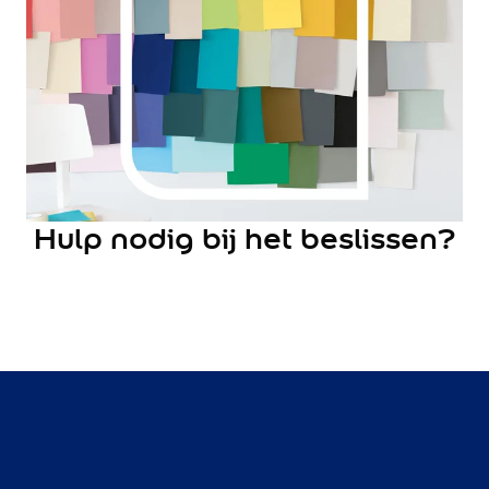
Lively Linen
Mild Plum
Early Dew
Locatie
Binnen
Buiten
Alle producten
Product type
Hulp nodig bij het beslissen?
Binnenmuurverf
Lak
Grondverf
Voorstrijk
Kleurtester
Object
Muur
Radiator
Vloer