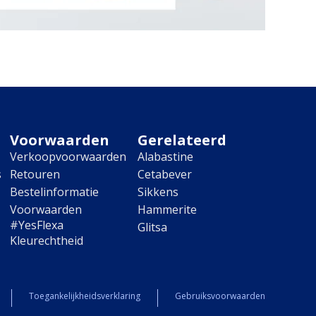
Voorwaarden
Gerelateerd
Verkoopvoorwaarden
Alabastine
s
Retouren
Cetabever
Bestelinformatie
Sikkens
Voorwaarden
Hammerite
#YesFlexa
Glitsa
Kleurechtheid
Toegankelijkheidsverklaring
Gebruiksvoorwaarden