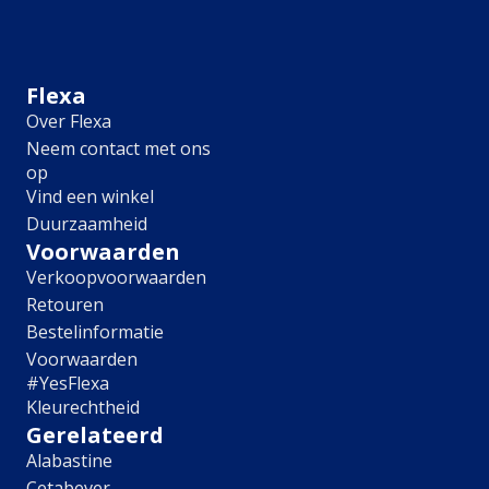
Meubel
Plafond
Tegel
Afwerking
Flexa
Over Flexa
Zijdemat
Neem contact met ons
Mat
op
Extramat
Vind een winkel
Zijdeglans
Duurzaamheid
Hoogglans
Metallic
Voorwaarden
Ruimte
Verkoopvoorwaarden
Retouren
Woonkamer
Bestelinformatie
Slaapkamer
Voorwaarden
Kinderkamer
#YesFlexa
Keuken
Kleurechtheid
Eetkamer
Gerelateerd
Badkamer
Alabastine
Hal
Cetabever