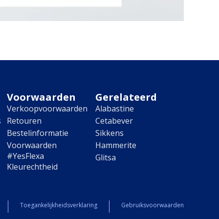
Voorwaarden
Gerelateerd
Verkoopvoorwaarden
Alabastine
s
Retouren
Cetabever
Bestelinformatie
Sikkens
Voorwaarden
Hammerite
#YesFlexa
Glitsa
Kleurechtheid
Toegankelijkheidsverklaring
Gebruiksvoorwaarden