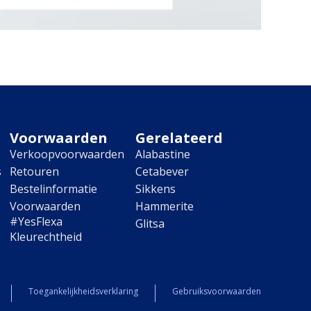
Voorwaarden
Gerelateerd
Verkoopvoorwaarden
Alabastine
s
Retouren
Cetabever
Bestelinformatie
Sikkens
Voorwaarden
Hammerite
#YesFlexa
Glitsa
Kleurechtheid
Toegankelijkheidsverklaring
Gebruiksvoorwaarden