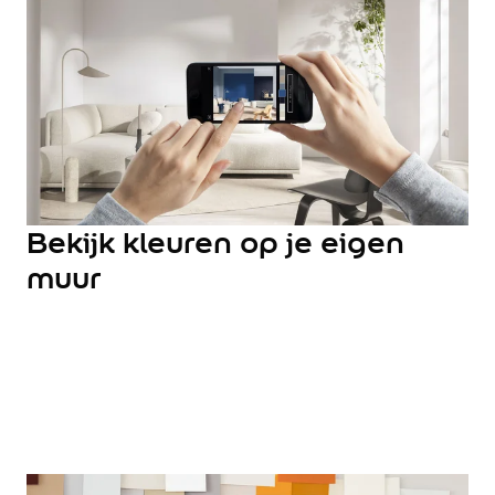
Hulp & Tools
Kleurtester
Colour Play
Colourrooms
Flexa Visualizer app
Kleuren combineren
Stappenplan Kleurtools
Kleuradvies aan Huis
Alles over kleur
Bekijk kleuren op je eigen
De kracht van kleur
muur
Flexa Kleurvrienden
Let's colour
20 jaar kleuronderzoek
Kleurentrends
Trendkleuren
Sandy Beach
Urban Taupe
Subtle Stone