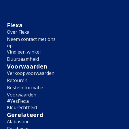
Meubel
Plafond
Tegel
Afwerking
Flexa
Over Flexa
Zijdemat
Neem contact met ons
Mat
op
Extramat
Vind een winkel
Zijdeglans
Duurzaamheid
Hoogglans
Metallic
Voorwaarden
Ruimte
Verkoopvoorwaarden
Retouren
Woonkamer
Bestelinformatie
Slaapkamer
Voorwaarden
Kinderkamer
#YesFlexa
Keuken
Kleurechtheid
Eetkamer
Gerelateerd
Badkamer
Alabastine
Hal
Cetabever