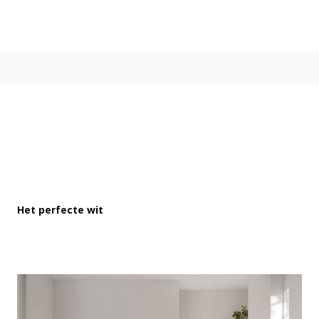
Kleur
Alle kleurgroepen
Kleurcollecties
Alle kleurcollecties
Flexa Pure
Flexa Creations
Kleur van het Jaar
Strak Basispalet
Stijl
Japandi
Het perfecte wit
Landelijk
Hotel Chique
Romantisch
Industrieel
Bohemian
Vintage
Jungle-botanisch