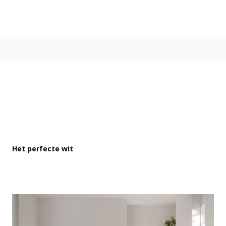
Kleur
Alle kleurgroepen
Kleurcollecties
Alle kleurcollecties
Flexa Pure
Flexa Creations
Kleur van het Jaar
Strak Basispalet
Stijl
Japandi
Het perfecte wit
Landelijk
Hotel Chique
Romantisch
Industrieel
Bohemian
Vintage
Jungle-botanisch