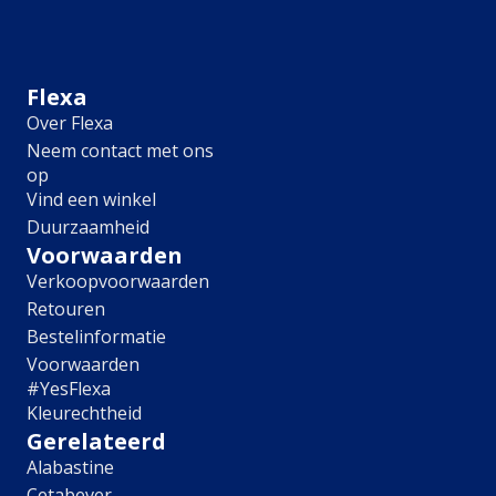
Meubel
Plafond
Tegel
Afwerking
Flexa
Over Flexa
Zijdemat
Neem contact met ons
Mat
op
Extramat
Vind een winkel
Zijdeglans
Duurzaamheid
Hoogglans
Metallic
Voorwaarden
Ruimte
Verkoopvoorwaarden
Retouren
Woonkamer
Bestelinformatie
Slaapkamer
Voorwaarden
Kinderkamer
#YesFlexa
Keuken
Kleurechtheid
Eetkamer
Gerelateerd
Badkamer
Alabastine
Hal
Cetabever