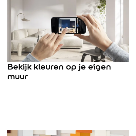
Hulp & Tools
Kleurtester
Colour Play
Colourrooms
Flexa Visualizer app
Kleuren combineren
Stappenplan Kleurtools
Kleuradvies aan Huis
Alles over kleur
Bekijk kleuren op je eigen
De kracht van kleur
muur
Flexa Kleurvrienden
Let's colour
20 jaar kleuronderzoek
Kleurentrends
Trendkleuren
Sandy Beach
Urban Taupe
Subtle Stone