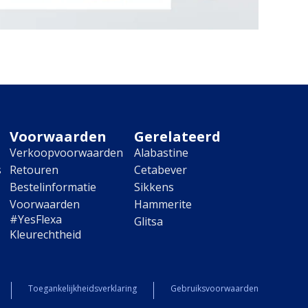
Voorwaarden
Gerelateerd
Verkoopvoorwaarden
Alabastine
s
Retouren
Cetabever
Bestelinformatie
Sikkens
Voorwaarden
Hammerite
#YesFlexa
Glitsa
Kleurechtheid
Toegankelijkheidsverklaring
Gebruiksvoorwaarden