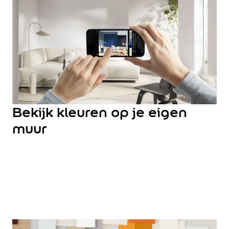
Hulp & Tools
Kleurtester
Colour Play
Colourrooms
Flexa Visualizer app
Kleuren combineren
Stappenplan Kleurtools
Kleuradvies aan Huis
Alles over kleur
Bekijk kleuren op je eigen
De kracht van kleur
muur
Flexa Kleurvrienden
Let's colour
20 jaar kleuronderzoek
Kleurentrends
Trendkleuren
Sandy Beach
Urban Taupe
Subtle Stone