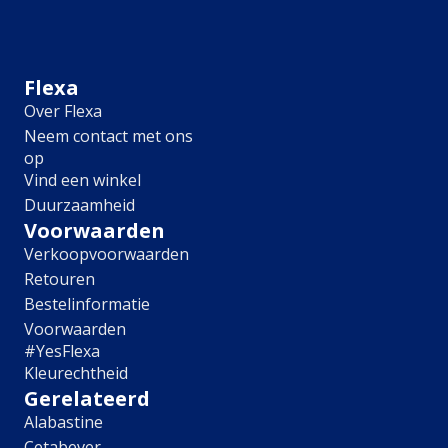
Meubel
Plafond
Tegel
Afwerking
Flexa
Over Flexa
Zijdemat
Neem contact met ons
Mat
op
Extramat
Vind een winkel
Zijdeglans
Duurzaamheid
Hoogglans
Metallic
Voorwaarden
Ruimte
Verkoopvoorwaarden
Retouren
Woonkamer
Bestelinformatie
Slaapkamer
Voorwaarden
Kinderkamer
#YesFlexa
Keuken
Kleurechtheid
Eetkamer
Gerelateerd
Badkamer
Alabastine
Hal
Cetabever