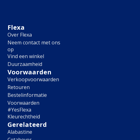
Meubel
Plafond
Tegel
Afwerking
Flexa
Over Flexa
Zijdemat
Neem contact met ons
Mat
op
Extramat
Vind een winkel
Zijdeglans
Duurzaamheid
Hoogglans
Metallic
Voorwaarden
Ruimte
Verkoopvoorwaarden
Retouren
Woonkamer
Bestelinformatie
Slaapkamer
Voorwaarden
Kinderkamer
#YesFlexa
Keuken
Kleurechtheid
Eetkamer
Gerelateerd
Badkamer
Alabastine
Hal
Cetabever