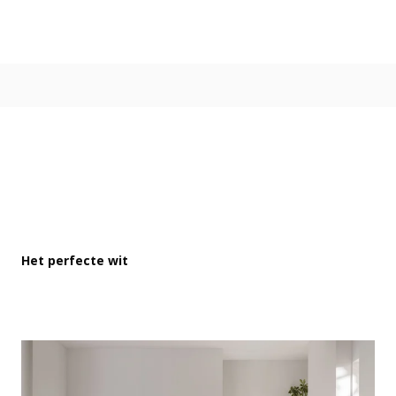
Kleur
Alle kleurgroepen
Kleurcollecties
Alle kleurcollecties
Flexa Pure
Flexa Creations
Kleur van het Jaar
Strak Basispalet
Stijl
Japandi
Het perfecte wit
Landelijk
Hotel Chique
Romantisch
Industrieel
Bohemian
Vintage
Jungle-botanisch