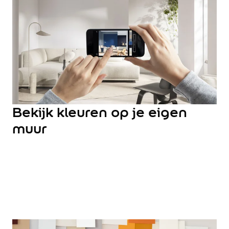
Hulp & Tools
Kleurtester
Colour Play
Colourrooms
Flexa Visualizer app
Kleuren combineren
Stappenplan Kleurtools
Kleuradvies aan Huis
Alles over kleur
Bekijk kleuren op je eigen
De kracht van kleur
muur
Flexa Kleurvrienden
Let's colour
20 jaar kleuronderzoek
Kleurentrends
Trendkleuren
Sandy Beach
Urban Taupe
Subtle Stone