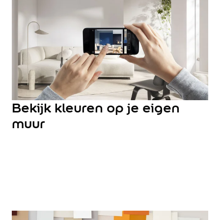
Hulp & Tools
Kleurtester
Colour Play
Colourrooms
Flexa Visualizer app
Kleuren combineren
Stappenplan Kleurtools
Kleuradvies aan Huis
Alles over kleur
Bekijk kleuren op je eigen
De kracht van kleur
muur
Flexa Kleurvrienden
Let's colour
20 jaar kleuronderzoek
Kleurentrends
Trendkleuren
Sandy Beach
Urban Taupe
Subtle Stone