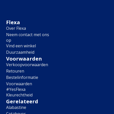
Meubel
Plafond
Tegel
Afwerking
Flexa
Over Flexa
Zijdemat
Neem contact met ons
Mat
op
Extramat
Vind een winkel
Zijdeglans
Duurzaamheid
Hoogglans
Metallic
Voorwaarden
Ruimte
Verkoopvoorwaarden
Retouren
Woonkamer
Bestelinformatie
Slaapkamer
Voorwaarden
Kinderkamer
#YesFlexa
Keuken
Kleurechtheid
Eetkamer
Gerelateerd
Badkamer
Alabastine
Hal
Cetabever