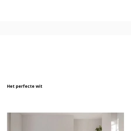
Kleur
Alle kleurgroepen
Kleurcollecties
Alle kleurcollecties
Flexa Pure
Flexa Creations
Kleur van het Jaar
Strak Basispalet
Stijl
Japandi
Het perfecte wit
Landelijk
Hotel Chique
Romantisch
Industrieel
Bohemian
Vintage
Jungle-botanisch